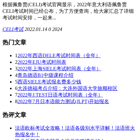
根据佩鲁贾(CELI)考试官网显示，2022年意大利语佩鲁贾
CELI考试时间已经公布，为了方便查询，给大家汇总了详细
考试时间安排，一起来...
CELI考试
2022.01.14
0
2024
热门文章
1
2022年西语DELE考试时间表（全年）
2
2022年EJU考试时间表
3
2022年上海SIELE考试时间表（全年）
4
青岛德语B1中级课程介绍
5
西语SIELE考试报名费多少钱
6
大连德福考点介绍：大连外国语大学旅顺校区
7
2022年J.TEST日语考试时间表（全年）
8
2022年7月日本语能力测试(JLPT)开始报名
热评文章
法语欧标考试全攻略！法语各级别水平详解！法语班火
热报名中！