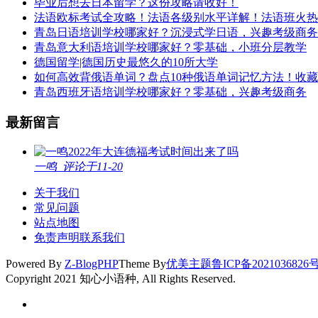
毕业后想去日本留学？这份攻略请收好！
法语欧标考试全攻略！法语各级别水平详解！法语班火热
青岛日语培训学校哪家好？沉浸式学日语，兴趣考级商务
青岛意大利语培训学校哪家好？零基础，小班分层教学
德国留学|德国历史最悠久的10所大学
如何高效背俄语单词？盘点10种俄语单词记忆方法！收
青岛西班牙语培训学校哪家好？零基础，兴趣考级商务
最新留言
2022年大连德福考试时间出来了吗
一鸣
评论于11-20
关于我们
常见问题
站点地图
免责声明
联系我们
Powered By
Z-BlogPHP
Theme By
优美主题
鲁ICP备2021036826
Copyright 2021 知心小语种, All Rights Reserved.