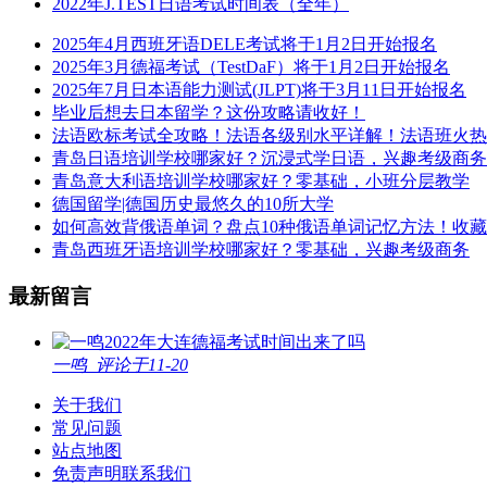
2022年J.TEST日语考试时间表（全年）
2025年4月西班牙语DELE考试将于1月2日开始报名
2025年3月德福考试（TestDaF）将于1月2日开始报名
2025年7月日本语能力测试(JLPT)将于3月11日开始报名
毕业后想去日本留学？这份攻略请收好！
法语欧标考试全攻略！法语各级别水平详解！法语班火热
青岛日语培训学校哪家好？沉浸式学日语，兴趣考级商务
青岛意大利语培训学校哪家好？零基础，小班分层教学
德国留学|德国历史最悠久的10所大学
如何高效背俄语单词？盘点10种俄语单词记忆方法！收
青岛西班牙语培训学校哪家好？零基础，兴趣考级商务
最新留言
2022年大连德福考试时间出来了吗
一鸣
评论于11-20
关于我们
常见问题
站点地图
免责声明
联系我们