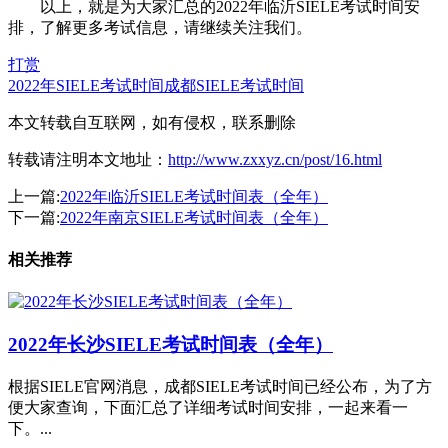
以上，就是为大家汇总的2022年临沂SIELE考试时间安
排，了解更多考试信息，请继续关注我们。
打赏
2022年SIELE考试时间
成都SIELE考试时间
本文转载自互联网，如有侵权，联系删除
转载请注明本文地址：
http://www.zxxyz.cn/post/16.html
上一篇:
2022年临沂SIELE考试时间表（全年）
下一篇:
2022年南京SIELE考试时间表（全年）
相关推荐
2022年长沙SIELE考试时间表（全年）
根据SIELE官网消息，成都SIELE考试时间已经公布，为了方
便大家查询，下面汇总了详细考试时间安排，一起来看一
下。...